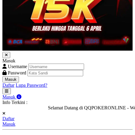
Masuk
Username
Password
Masuk
Daftar
Lupa Password?
Masuk
Info Terkini :
Selamat Datang di QQPOKERONLINE - Website Re
Daftar
Masuk