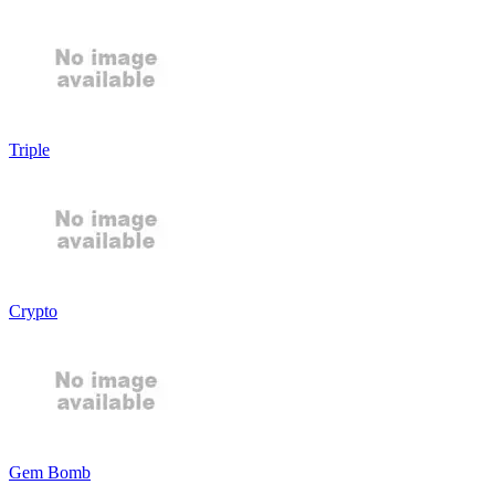
Triple
Crypto
Gem Bomb