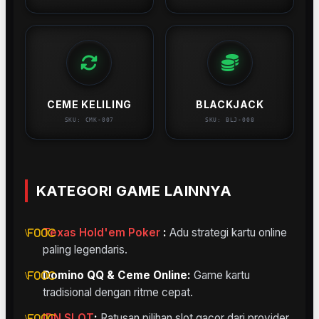
CEME KELILING
BLACKJACK
SKU: CMK-007
SKU: BLJ-008
KATEGORI GAME LAINNYA
Texas Hold'em Poker
:
Adu strategi kartu online
paling legendaris.
Domino QQ & Ceme Online:
Game kartu
tradisional dengan ritme cepat.
IDN SLOT
:
Ratusan pilihan slot gacor dari provider