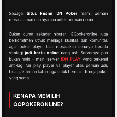
Sebagai
Situs Resmi IDN Poker
resmi, pemain
merasa aman dan nyaman untuk bermain di sini.
Bukan cuma sekadar hiburan, QQpokeronline juga
berkomitmen utnuk menjaga kualitas dan komunitas
agar poker player bisa merasakan serunya beradu
strategi
judi kartu online
uang asli. Servernya pun
bukan main - main, server
IDN PLAY
yang terkenal
anti-lag, fair play player vs player alias pemain asli,
bisa ajak teman kalian juga untuk bermain di meja poker
yang sama.
KENAPA MEMILIH
QQPOKERONLINE?