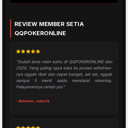
REVIEW MEMBER SETIA
QQPOKERONLINE
"Sudah lama main kartu di QQPOKERONLINE dari
2020. Yang paling saya suka itu proses withdraw-
nya nggak ribet dan cepet banget, sat set, nggak
sampai 5 menit saldo mendarat rekening.
Pelayanannya ramah pol."
- Rahman, Jakarta