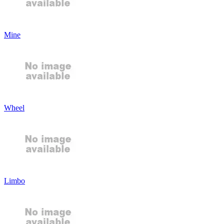
Mine
Wheel
Limbo