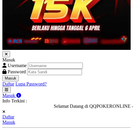
Masuk
Username
Password
Masuk
Daftar
Lupa Password?
Masuk
Info Terkini :
Selamat Datang di QQPOKERONLINE - Website 
Daftar
Masuk