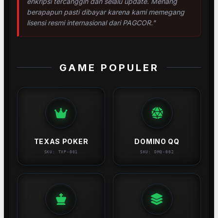
enkripsi tercanggih dan selalu update. Menang
berapapun pasti dibayar karena kami memegang
lisensi resmi internasional dari PAGCOR."
GAME POPULER
TEXAS POKER
DOMINO QQ
SKU: TXP-001
SKU: DMQ-002