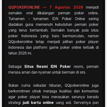
QQPOKERONLINE
— 7 Agustus 2026
menjadi
semakin viral dikalangan pemain poker online.
Turnamen - turnamen IDN Poker Online sering
diadakan guna memenuhi kebutuhan pemain poker
yang terus bertambah. Semakin banyak pula situs
poker Indonesia yang baru bermunculan, namun
QQpokeronline tetap menjadi pilihan poker player
Indonesia dan platform game poker online terbaik di
tahun 2026 ini.
Sebagai
Situs Resmi IDN Poker
resmi, pemain
merasa aman dan nyaman untuk bermain di sini.
Bukan cuma sekadar hiburan, QQpokeronline juga
berkomitmen utnuk menjaga kualitas dan komunitas
agar poker player bisa merasakan serunya beradu
strategi
judi kartu online
uang asli. Servernya pun