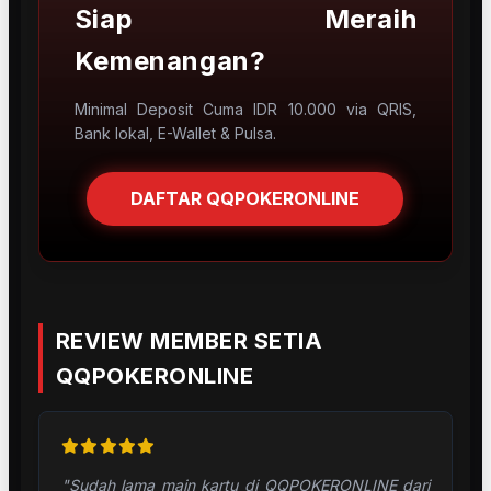
Siap Meraih
Kemenangan?
Minimal Deposit Cuma IDR 10.000 via QRIS,
Bank lokal, E-Wallet & Pulsa.
DAFTAR QQPOKERONLINE
REVIEW MEMBER SETIA
QQPOKERONLINE
"Sudah lama main kartu di QQPOKERONLINE dari