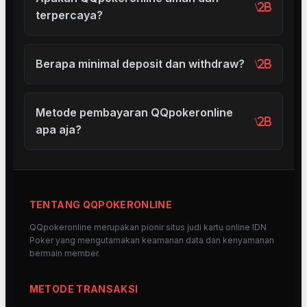
terpercaya?
Berapa minimal deposit dan withdraw?
Metode pembayaran QQpokeronline
apa aja?
TENTANG QQPOKERONLINE
QQpokeronline merupakan pionir situs judi kartu online IDN
Poker yang mengutamakan keamanan data dan kenyamanan
bermain member.
METODE TRANSAKSI