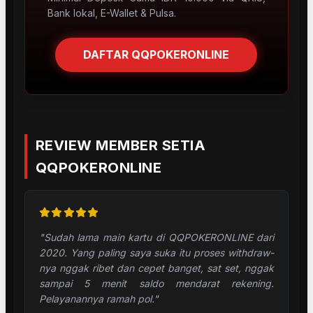
Bank lokal, E-Wallet & Pulsa.
DAFTAR QQPOKERONLINE
REVIEW MEMBER SETIA
QQPOKERONLINE
"Sudah lama main kartu di QQPOKERONLINE dari
2020. Yang paling saya suka itu proses withdraw-
nya nggak ribet dan cepet banget, sat set, nggak
sampai 5 menit saldo mendarat rekening.
Pelayanannya ramah pol."