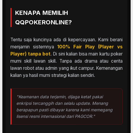
KENAPA MEMILIH
QQPOKERONLINE?
Tentu saja kuncinya ada di kepercayaan. Kami berani
menjamin sistemnya
100% Fair Play (Player vs
Player) tanpa bot
. Di sini kalian bisa main kartu poker
murni skill lawan skill. Tanpa ada drama atau cerita
lawan robot atau admin yang ikut campur. Kemenangan
kalian ya hasil murni strategi kalian sendiri.
"Keamanan data terjamin, dijaga ketat pakai
enkripsi tercanggih dan selalu update. Menang
berapapun pasti dibayar karena kami memegang
lisensi resmi internasional dari PAGCOR."