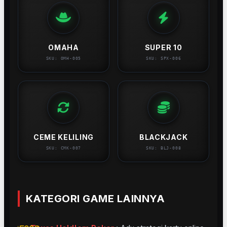
OMAHA
SUPER 10
SKU: OMH-005
SKU: SPX-006
CEME KELILING
BLACKJACK
SKU: CMK-007
SKU: BLJ-008
KATEGORI GAME LAINNYA