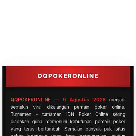
QQPOKERONLINE
QQPOKERONLINE
— 9 Agustus 2026
menjadi
semakin viral dikalangan pemain poker online.
Turnamen - turnamen IDN Poker Online sering
diadakan guna memenuhi kebutuhan pemain poker
yang terus bertambah. Semakin banyak pula situs