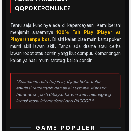
QQPOKERONLINE?
Tentu saja kuncinya ada di kepercayaan. Kami berani
menjamin sistemnya
100% Fair Play (Player vs
Player) tanpa bot
. Di sini kalian bisa main kartu poker
murni skill lawan skill. Tanpa ada drama atau cerita
lawan robot atau admin yang ikut campur. Kemenangan
kalian ya hasil murni strategi kalian sendiri.
"Keamanan data terjamin, dijaga ketat pakai
enkripsi tercanggih dan selalu update. Menang
berapapun pasti dibayar karena kami memegang
lisensi resmi internasional dari PAGCOR."
GAME POPULER