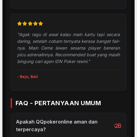
"Agak ragu di awal kalau main kartu tapi secara
daring, setelah cobam ternyata kerasa banget fair-
nya. Main Ceme lawan sesama player beneran
picu adrenalinnya. Recommended buat yang masih
bingung cari agen IDN Poker resmi."
- Bejo, Bali
FAQ - PERTANYAAN UMUM
Apakah QQpokeronline aman dan
terpercaya?