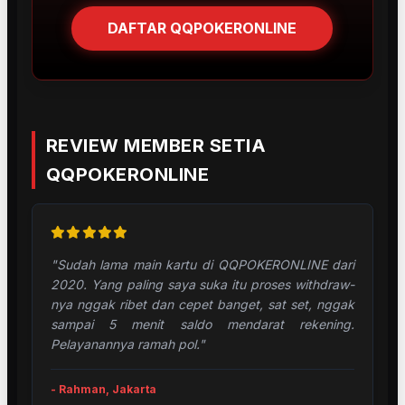
DAFTAR QQPOKERONLINE
REVIEW MEMBER SETIA
QQPOKERONLINE
"Sudah lama main kartu di QQPOKERONLINE dari
2020. Yang paling saya suka itu proses withdraw-
nya nggak ribet dan cepet banget, sat set, nggak
sampai 5 menit saldo mendarat rekening.
Pelayanannya ramah pol."
- Rahman, Jakarta